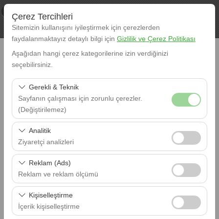
×
XL RENT
Çerez Tercihleri
Görüntüle
www.xlrent.com.tr
Sitemizin kullanışını iyileştirmek için çerezlerden
Ücretsiz - In Google Play
faydalanmaktayız detaylı bilgi için
Gizlilik ve Çerez Politikası
Aşağıdan hangi çerez kategorilerine izin verdiğinizi
seçebilirsiniz.
Gerekli & Teknik
Sayfanın çalışması için zorunlu çerezler.
Alış
(Değiştirilemez)
Istanbul Havalimanı (IST)
Bu çerezler sitenin doğru şekilde çalışması, güvenlik,
Analitik
Bırakış
oturum yönetimi ve temel işlevler için gereklidir. Devre
Istanbul Havalimanı (IST)
Ziyaretçi analizleri
dışı bırakılamaz.
Bu çerezler, sitemizin nasıl kullanıldığını (ziyaretçi sayısı,
Reklam (Ads)
Alış Tarihi
en çok ziyaret edilen sayfalar, kullanıcı davranışları)
09:00
Reklam ve reklam ölçümü
analiz etmemizi sağlar. Bu veriler, web sitesi
Bu çerezler, size ilgi alanlarınıza uygun kişiselleştirilmiş
performansını ölçmek ve kullanıcı deneyimini sürekli
Kişiselleştirme
Bırakış Tarihi
reklamlar göstermemize ve reklam kampanyalarımızın
09:00
iyileştirmek için kullanılır.
İçerik kişiselleştirme
etkinliğini (gösterim sayısı, tıklama oranı) ölçmemize