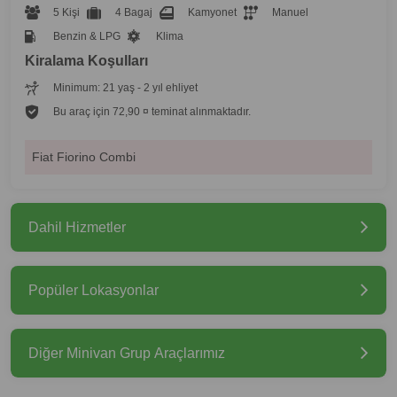
5 Kişi
4 Bagaj
Kamyonet
Manuel
Benzin & LPG
Klima
Kiralama Koşulları
Minimum: 21 yaş - 2 yıl ehliyet
Bu araç için 72,90 ¤ teminat alınmaktadır.
Fiat Fiorino Combi
Dahil Hizmetler
Popüler Lokasyonlar
Diğer Minivan Grup Araçlarımız