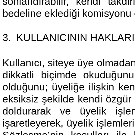
sonlandırabilir, kendi tak
bedeline eklediği komisyonu de
3.
KULLANICININ HAKLAR
Kullanıcı, siteye üye olmadan
dikkatli biçimde okuduğun
olduğunu; üyeliğe ilişkin ken
eksiksiz şekilde kendi özgür i
doldurarak ve üyelik işle
işaretleyerek, üyelik işlemle
Sözleşme’nin koşulları ile