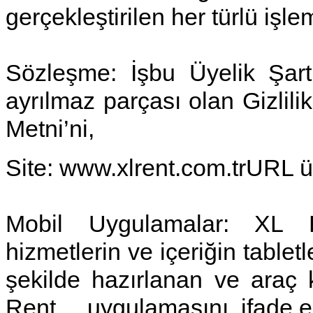
gerçekleştirilen her türlü işlem
Sözleşme:
İşbu Üyelik Şar
ayrılmaz parçası olan Gizlili
Metni’ni,
Site:
www.xlrent.com.trURL üze
Mobil Uygulamalar:
XL R
hizmetlerin ve içeriğin tabletl
şekilde hazırlanan ve araç k
Rent uygulamasını,
ifade e